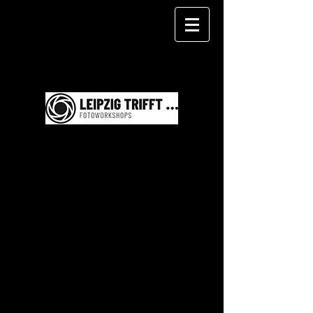
WERNER SCHWEHM
F O T O G R A F I E
LEIPZIG