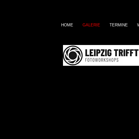
HOME
GALERIE
TERMINE
WERNER SCHWE
F O T O G R A F I E