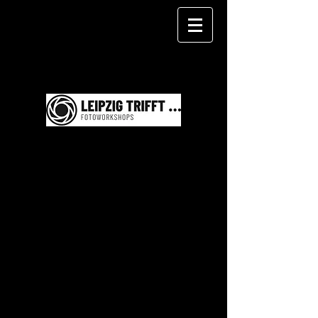
WERNER SCHWEHM
F O T O G R A F I E
Eventfotografie